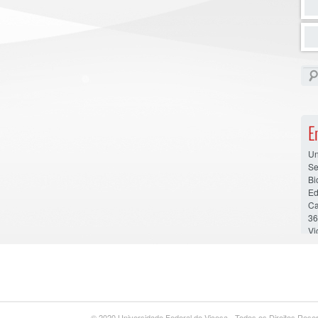
E
Un
S
Bi
Ed
Ca
36
Vi
© 2020 Universidade Federal de Viçosa - Todos os Direitos Res