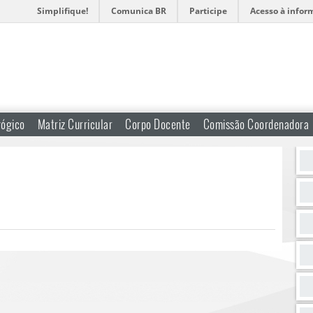
Simplifique!
Comunica BR
Participe
Acesso à infor
gógico
Matriz Curricular
Corpo Docente
Comissão Coordenadora